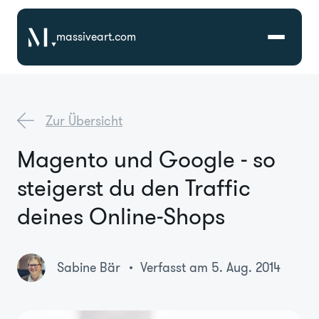
massiveart.com
Lösungen
Zur Übersicht
Technologien
Magento und Google - so
steigerst du den Traffic
Referenzen
deines Online-Shops
Branchen
Sabine Bär
Verfasst am 5. Aug. 2014
Karriere
Über Uns