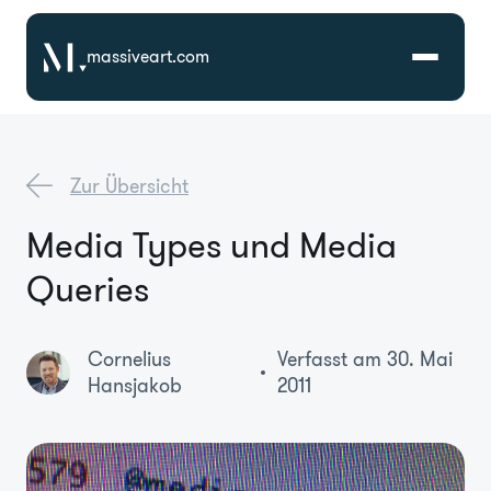
massiveart.com
Lösungen
Zur Übersicht
Technologien
Media Types und Media
Queries
Referenzen
Branchen
Cornelius
Verfasst am 30. Mai
Hansjakob
2011
Karriere
Über Uns