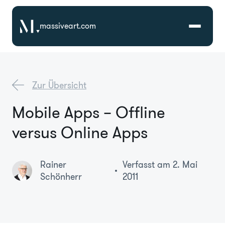
massiveart.com
Lösungen
Zur Übersicht
Technologien
Mobile Apps – Offline
versus Online Apps
Referenzen
Branchen
Rainer
Verfasst am 2. Mai
Schönherr
2011
Karriere
Über Uns