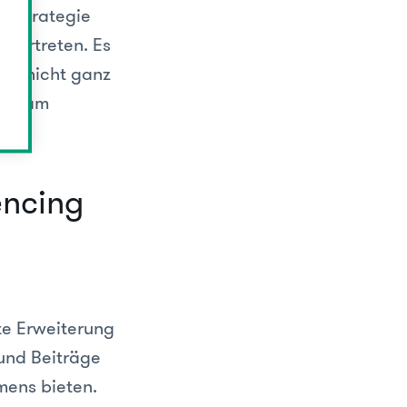
n Strategie
 vertreten. Es
mal nicht ganz
iter am
encing
te Erweiterung
 und Beiträge
mens bieten.