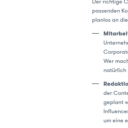
Der richtige C
passenden Ko
planlos an di
Mitarbei
Unternehm
Corporate
Wer mach
natürlich
Redakti
der Conte
geplant w
Influencer
um eine e