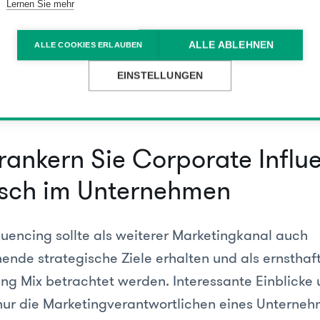
Lernen Sie mehr
ter sollten soweit mit Ihrem Unternehmen und desse
, dass Sie die Werte Ihres Unternehmens kennen und
ALLE ABLEHNEN
ALLE COOKIES ERLAUBEN
r eine gut auftestellte Marketingabteilung – manch
EINSTELLUNGEN
zu viel Kontrolle schadet und hindert Ihre Mitarbe
 Corporate Influencing.
erankern Sie Corporate Influ
isch im Unternehmen
luencing sollte als weiterer Marketingkanal auch
nde strategische Ziele erhalten und als ernsthaf
ing Mix betrachtet werden. Interessante Einblicke
nur die Marketingverantwortlichen eines Unterneh