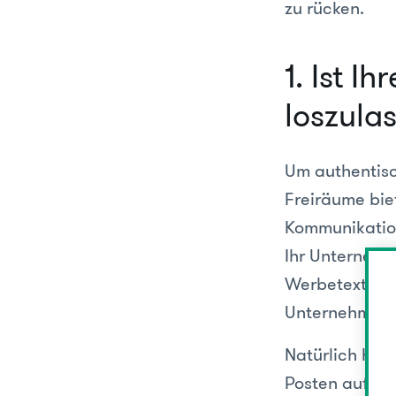
zu rücken.
1. Ist I
loszula
Um authentisch
Freiräume bie
Kommunikations
Ihr Unternehme
Werbetexte we
Unternehmens
Natürlich hat
Posten auf Li