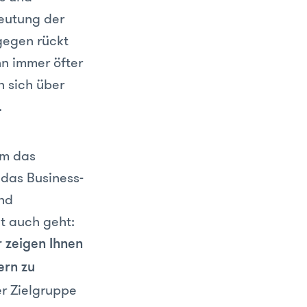
eutung der
gegen rückt
nn immer öfter
 sich über
.
um das
 das Business-
nd
t auch geht:
 zeigen Ihnen
ern zu
er Zielgruppe