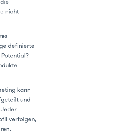
 die
e nicht
res
ge definierte
 Potential?
odukte
eting kann
fgeteilt und
 Jeder
fil verfolgen,
ren.