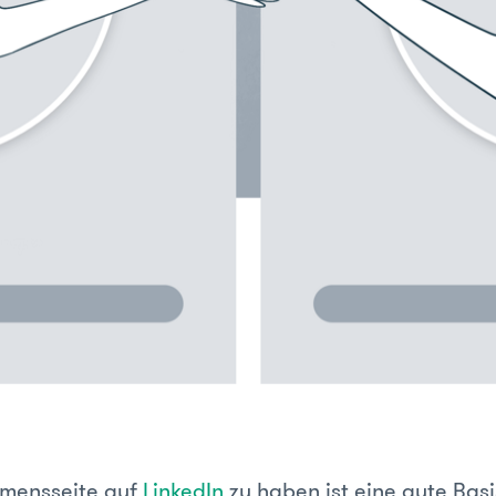
hmensseite auf
LinkedIn
zu haben ist eine gute Bas