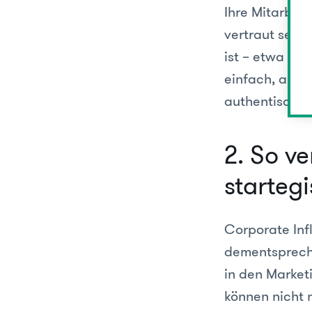
Ihre Mitarbei
vertraut sein
ist – etwa fü
einfach, aber 
authentischen
2. So v
starteg
Corporate Inf
dementspreche
in den Market
können nicht 