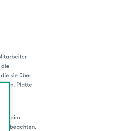
Mitarbeiter
 die
die sie über
erden. Platte
r – beim
s zu beachten.