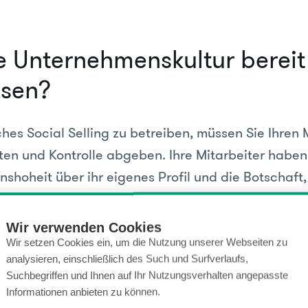
hre Unternehmenskultur bereit
ssen?
es Social Selling zu betreiben, müssen Sie Ihren 
ten und Kontrolle abgeben. Ihre Mitarbeiter haben
hoheit über ihr eigenes Profil und die Botschaft, 
n verbreiten, sollte in eigenen Worten verfasst w
rden auf LinkedIn genauso ignoriert wie auf
Wir verwenden Cookies
seiten.
Wir setzen Cookies ein, um die Nutzung unserer Webseiten zu
analysieren, einschließlich des Such und Surfverlaufs,
 auch Ihr Mitarbeiter – aka Unternehmensinfluence
Suchbegriffen und Ihnen auf Ihr Nutzungsverhalten angepasste
Informationen anbieten zu können.
nkedIn gewisse Normen und Social-Media-Guidline