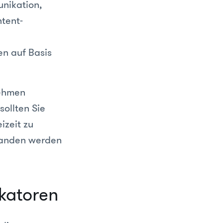
nikation,
tent-
en auf Basis
nehmen
sollten Sie
izeit zu
standen werden
katoren