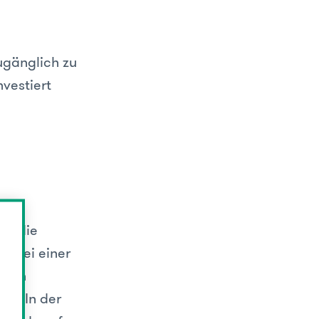
ugänglich zu
vestiert
ht die
n. Bei einer
t ein
en. In der