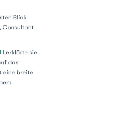
sten Blick
, Consultant
L1
erklärte sie
auf das
 eine breite
ppen: