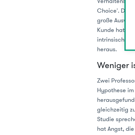
Verhaltensps
Choice'. Dies
große Auswahl
Kunde hat vol
intrinsisch mo
heraus.
Weniger i
Zwei Professo
Hypothese im
herausgefund
gleichzeitig z
Studie sprech
hat Angst, die