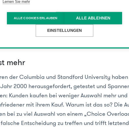
ychologie spricht man vom Wahlparadoxon, dem '
Lernen Sie mehr
es wird folgendermaßen erklärkt: Man geht davon 
 eine hohe Anziehungskraft ausübt – je mehr, dest
ALLE ABLEHNEN
ALLE COOKIES ERLAUBEN
le Entscheidungsfreiheit („personal choice“) und i
EINSTELLUNGEN
tiviert. Er handelt also aus einem sogenannten inn
st mehr
ren der Columbia und Standford University haben
 Jahr 2000 herausgefordert, getestet und Spanne
en:
Kunden kaufen bei weniger Auswahl mehr und 
ufriedener mit ihrem Kauf. Warum ist das so? Die A
en bei zu viel Auswahl von einem „Choice Overloa
 falsche Entscheidung zu treffen und trifft letztend