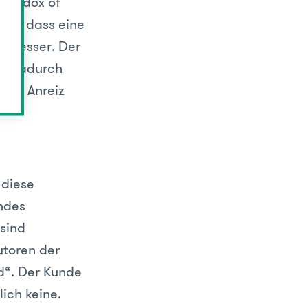
Paradox of
aus, dass eine
o besser. Der
st dadurch
eren Anreiz
 diese
ndes
sind
utoren der
d“. Der Kunde
lich keine.