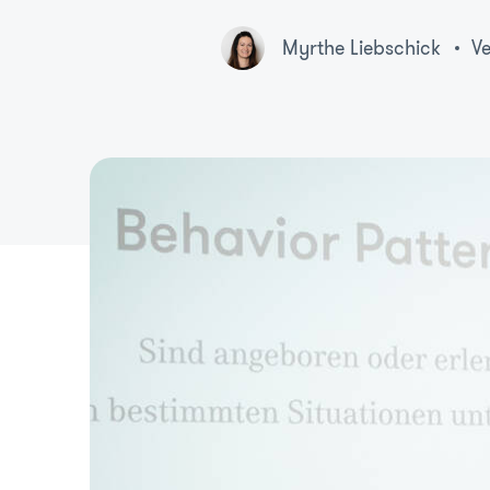
Myrthe Liebschick
Ve