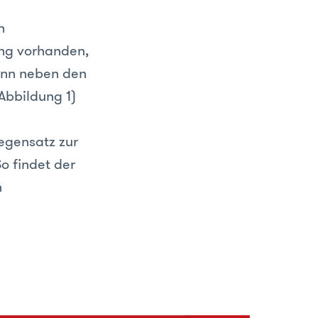
n
ung vorhanden,
enn neben den
Abbildung 1)
egensatz zur
o findet der
n