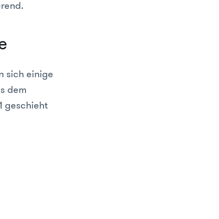
erend.
e
 sich einige
ss dem
1 geschieht