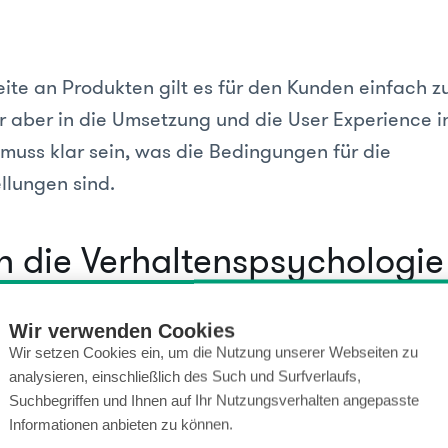
ite an Produkten gilt es für den Kunden einfach z
 aber in die Umsetzung und die User Experience in
muss klar sein, was die Bedingungen für die
llungen sind.
in die Verhaltenspsychologie
elfalt an Tarifen, Optionen und Kombinationen mac
Wir verwenden Cookies
leicht. Besonders für wenig online-affine Mensche
Wir setzen Cookies ein, um die Nutzung unserer Webseiten zu
analysieren, einschließlich des Such und Surfverlaufs,
l an Produkten und Dienstleistungen lässt sich of
Suchbegriffen und Ihnen auf Ihr Nutzungsverhalten angepasste
Behaviour Pattern“
– ein Verhaltensmuster – erkenn
Informationen anbieten zu können.