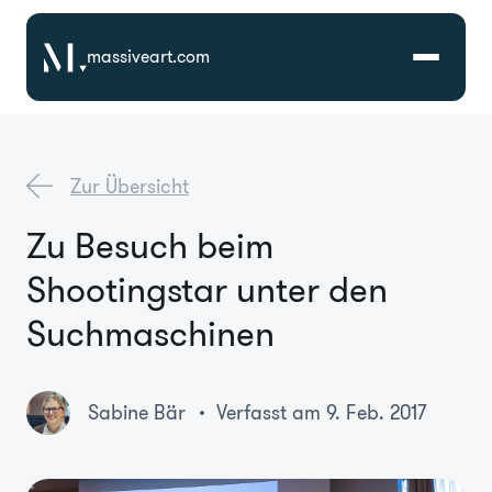
massiveart.com
Lösungen
Zur Übersicht
Technologien
Zu Besuch beim
Shootingstar unter den
Referenzen
Suchmaschinen
Branchen
Sabine Bär
Verfasst am 9. Feb. 2017
Karriere
Über Uns