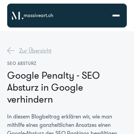
massiveart.ch
Lösungen
Zur Übersicht
Technologien
SEO ABSTURZ
Google Penalty - SEO
Referenzen
Absturz in Google
Branchen
verhindern
Karriere
In diesem Blogbeitrag erklären wir, wie man
mithilfe eines ganzheitlichen Ansatzes einen
Über Uns
Google-Absturz des SEO Rankings bewältigen