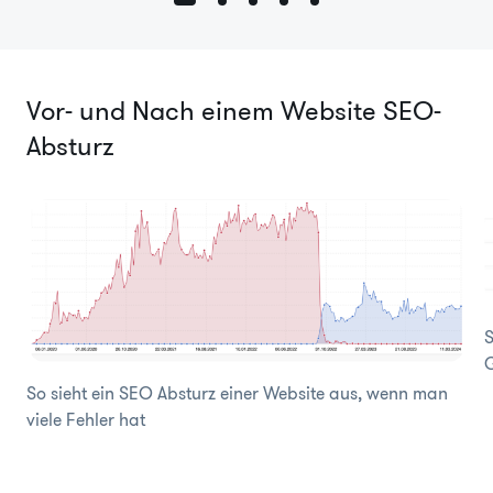
Vor- und Nach einem Website SEO-
Absturz
S
So sieht ein SEO Absturz einer Website aus, wenn man
viele Fehler hat