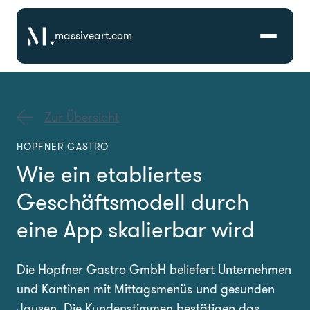
massiveart.com
Lösungen
Zur Übersicht
Technologien
HOPFNER GASTRO
Wie ein etabliertes
Referenzen
Geschäftsmodell durch
Branchen
eine App skalierbar wird
Karriere
Die Hopfner Gastro GmbH beliefert Unternehmen
und Kantinen mit Mittagsmenüs und gesunden
Über Uns
Jausen. Die Kundenstimmen bestätigen das