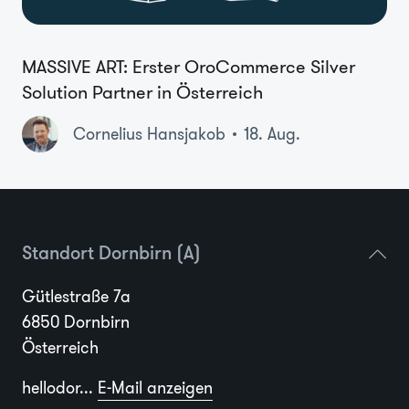
MASSIVE ART: Erster OroCommerce Silver
Solution Partner in Österreich
Cornelius Hansjakob
18. Aug.
Standort Dornbirn (A)
Gütlestraße 7a
6850 Dornbirn
Österreich
hellodor...
E-Mail anzeigen