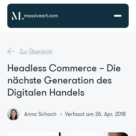
massiveart.com
Lösungen
Zur Übersicht
Technologien
Headless Commerce – Die
nächste Generation des
Referenzen
Digitalen Handels
Branchen
Anna Schoch
Verfasst am 26. Apr. 2018
Karriere
Über Uns