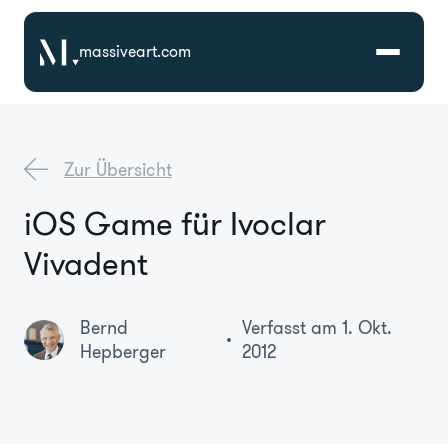
massiveart.com
Lösungen
Zur Übersicht
Technologien
iOS Game für Ivoclar
Vivadent
Referenzen
Branchen
Bernd
Verfasst am 1. Okt.
Hepberger
2012
Karriere
Über Uns