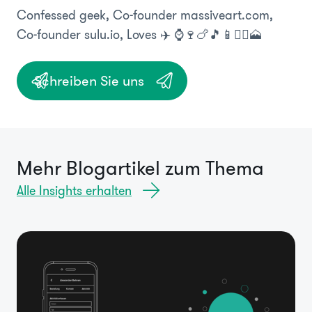
Confessed geek, Co-founder massiveart.com,
Co-founder sulu.io, Loves ✈️ ⌚️🍷🍗🎵📱🏃‍♂️🗻
Schreiben Sie uns
Mehr Blogartikel zum Thema
Alle Insights erhalten