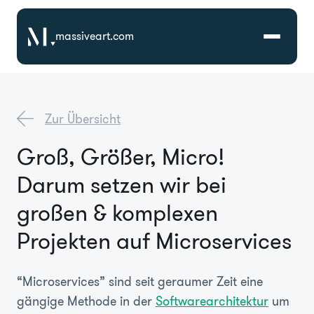
massiveart.com
Lösungen
Zur Übersicht
Technologien
Groß, Größer, Micro!
Darum setzen wir bei
Referenzen
großen & komplexen
Branchen
Projekten auf Microservices
Karriere
“Microservices” sind seit geraumer Zeit eine
gängige Methode in der
Softwarearchitektur
um
Über Uns