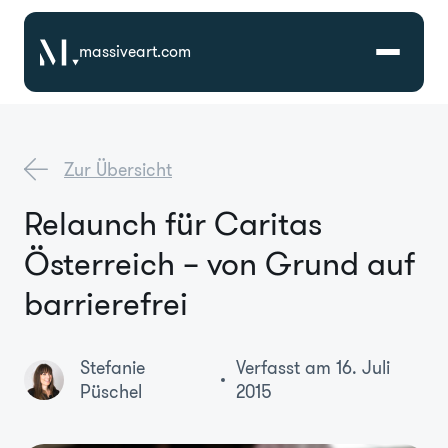
massiveart.com
Lösungen
Zur Übersicht
Technologien
Relaunch für Caritas
Österreich – von Grund auf
Referenzen
barrierefrei
Branchen
Stefanie
Verfasst am 16. Juli
Karriere
Püschel
2015
Über Uns