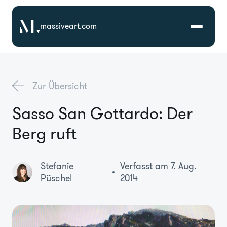
massiveart.com
Lösungen
Zur Übersicht
Technologien
Sasso San Gottardo: Der
Berg ruft
Referenzen
Branchen
Stefanie
Verfasst am 7. Aug.
Püschel
2014
Karriere
Über Uns