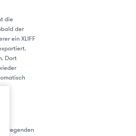
t die
Sobald der
erer ein XLIFF
xportiert.
. Dort
wieder
tomatisch
grundlegenden