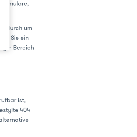
 Formulare,
nks durch um
den Sie ein
Login Bereich
ufbar ist,
gestylte 404
alternative