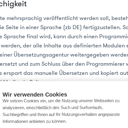
higkeit
te mehrsprachig veröffentlicht werden soll, besteh
ie Seite in einer Sprache (zb DE) fertigzustellen. 
se Sprache final wird, kann durch einen Programmi
t werden, der alle Inhalte aus definierten Modulen e
einer Übersetzungsagentur weitergegeben werden
ersetzt und zum Schluss über den Programmierer 
as erspart das manuelle Übersetzen und kopiert au
 Medien je Seite.
Wir verwenden Cookies
Wir setzen Cookies ein, um die Nutzung unserer Webseiten zu
n
analysieren, einschließlich des Such und Surfverlaufs,
Suchbegriffen und Ihnen auf Ihr Nutzungsverhalten angepasste
kt nach dem Go Live ist es wichtig, nochmal alle 
Informationen anbieten zu können.