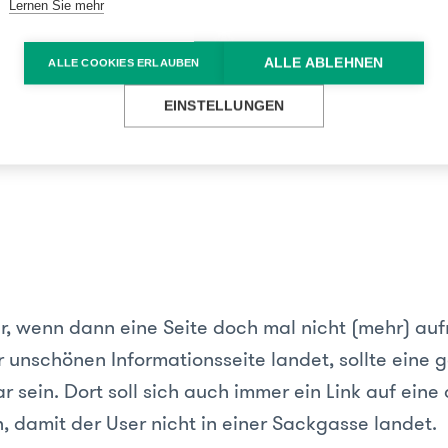
 testen. Stimmen alle Verlinkungen? Funktionieren
Lernen Sie mehr
dere spezifische Funktionen oder Schnittstellen?
ALLE ABLEHNEN
ALLE COOKIES ERLAUBEN
 Sie nochmal die Navigation und diverse andere Li
EINSTELLUNGEN
n, dass Ziel-Links nicht auf 404 Seiten führen. Sen
 ab und versuchen Sie sich - wenn vorhanden - im 
r, wenn dann eine Seite doch mal nicht (mehr) aufr
r unschönen Informationsseite landet, sollte eine 
r sein. Dort soll sich auch immer ein Link auf eine 
, damit der User nicht in einer Sackgasse landet.