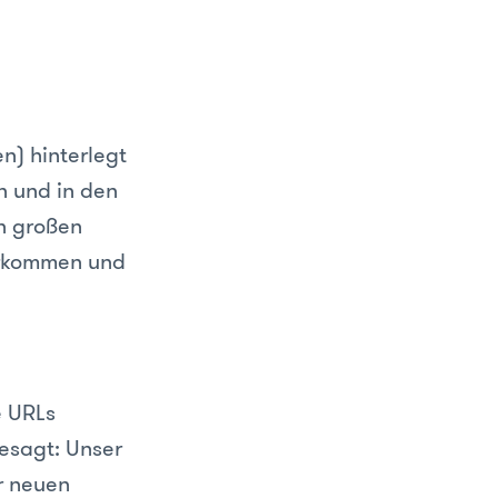
n) hinterlegt
ln und in den
n großen
vorkommen und
e URLs
gesagt: Unser
er neuen