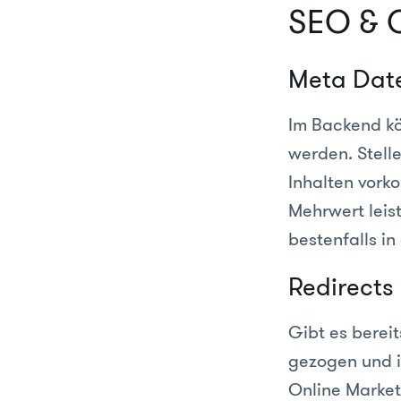
SEO & O
Meta Dat
Im Backend kö
werden. Stelle
Inhalten vork
Mehrwert leis
bestenfalls in
Redirects 
Gibt es berei
gezogen und in
Online Marketi