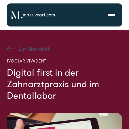
massiveart.com
Lösungen
Zur Übersicht
Technologien
IVOCLAR VIVADENT
Digital first in der
Referenzen
Zahnarztpraxis und im
Branchen
Dentallabor
Karriere
Über Uns