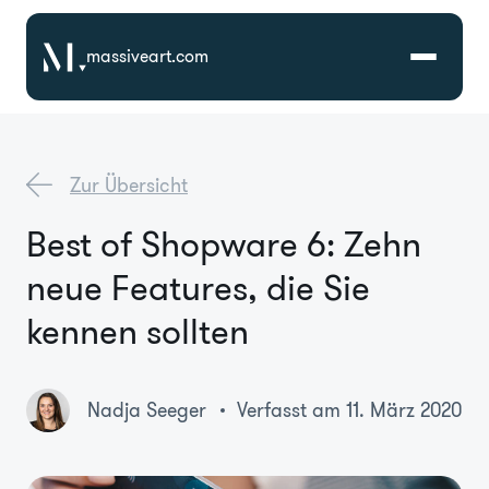
massiveart.com
Lösungen
Zur Übersicht
Technologien
Best of Shopware 6: Zehn
neue Features, die Sie
Referenzen
kennen sollten
Branchen
Nadja Seeger
Verfasst am 11. März 2020
Karriere
Über Uns