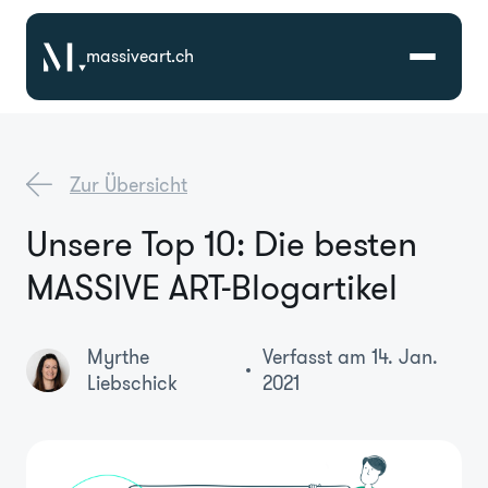
massiveart.ch
Lösungen
Zur Übersicht
Technologien
Unsere Top 10: Die besten
MASSIVE ART-Blogartikel
Referenzen
Branchen
Myrthe
Verfasst am 14. Jan.
Liebschick
2021
Karriere
Über Uns