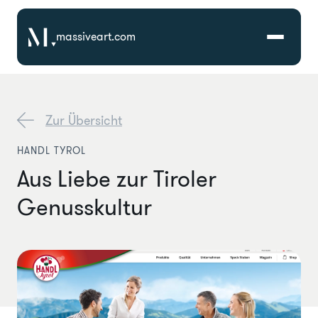
massiveart.com
Lösungen
Zur Übersicht
Technologien
HANDL TYROL
Aus Liebe zur Tiroler
Referenzen
Genusskultur
Branchen
Karriere
Über Uns