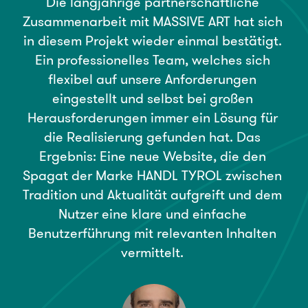
Die
langjährige
partnerschaftliche
Zusammenarbeit
mit
MASSIVE
ART
hat
sich
in
diesem
Projekt
wieder
einmal
bestätigt.
Ein
professionelles
Team,
welches
sich
flexibel
auf
unsere
Anforderungen
eingestellt
und
selbst
bei
großen
Herausforderungen
immer
ein
Lösung
für
die
Realisierung
gefunden
hat.
Das
Ergebnis:
Eine
neue
Website,
die
den
Spagat
der
Marke
HANDL
TYROL
zwischen
Tradition
und
Aktualität
aufgreift
und
dem
Nutzer
eine
klare
und
einfache
Benutzerführung
mit
relevanten
Inhalten
vermittelt.