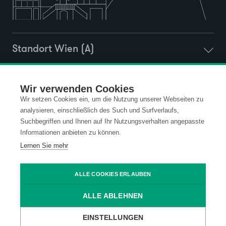
Standort Wien (A)
Standort Montlingen (CH)
Wir verwenden Cookies
Wir setzen Cookies ein, um die Nutzung unserer Webseiten zu
analysieren, einschließlich des Such und Surfverlaufs,
Standort Vaduz (FL)
Suchbegriffen und Ihnen auf Ihr Nutzungsverhalten angepasste
Informationen anbieten zu können.
Lernen Sie mehr
Standort Ravensburg (D)
ALLE COOKIES ERLAUBEN
Newsletter Anmeldung
ALLE ABLEHNEN
EINSTELLUNGEN