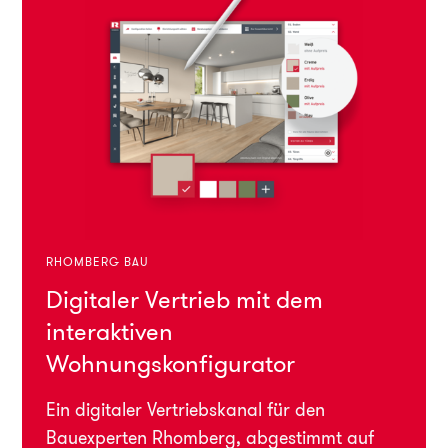
RHOMBERG BAU
Digitaler Vertrieb mit dem
interaktiven
Wohnungskonfigurator
Ein digitaler Vertriebskanal für den
Bauexperten Rhomberg, abgestimmt auf