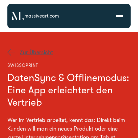
massiveart.com
Lösungen
Zur Übersicht
Technologien
SWISSQPRINT
DatenSync & Offlinemodus:
Referenzen
Eine App erleichtert den
Branchen
Vertrieb
Karriere
Wer im Vertrieb arbeitet, kennt das: Direkt beim
Kunden will man ein neues Produkt oder eine
Über Uns
kurze Unternehmenspräsentation am Tablet